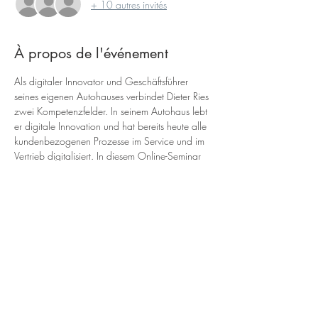
+ 10 autres invités
À propos de l'événement
A﻿ls digitaler Innovator und Geschäftsführer 
seines eigenen Autohauses verbindet Dieter Ries 
zwei Kompetenzfelder. In seinem Autohaus lebt 
er digitale Innovation und hat bereits heute alle 
kundenbezogenen Prozesse im Service und im 
Vertrieb digitalisiert. In diesem Online-Seminar 
will Dieter Ries über diesen steinigen Weg 
berichten und Stolpersteine und mögliche 
Lösungen für andere Autohändler aufzeigen, 
die vor ähnlichen Herausforderungen stehen. 
Dazu sagt Dieter Ries: "Die hybride Customer 
Journey, in der Kunden nahtlos zwischen online 
und offline Kanälen hin- und herspringen, ist 
bereits heute Realität. In Zukunft wird sich dieser 
Trend nur noch verstärken. Die 
Kundenerwartung an die Prozesse im 