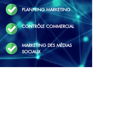
PLANNING MARKETING
CONTRÔLE COMMERCIAL
MARKETING DES MÉDIAS
SOCIAUX
DONNÉES CLIENT
ET ANALYSER LE POTENTIEL
Analyse votre clientèle et la segmente en
fonction de la fidélité et du comportement
d'achat.
De cette manière, CARDESS élimine
également le poids "mort" de vos sources de
prospects après-vente.