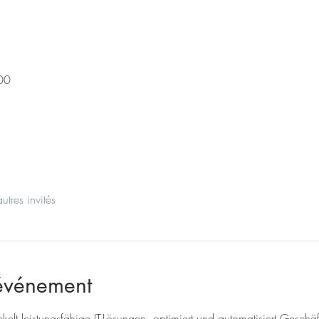
00
tres invités
'événement
kelt leistungsfähige IT-Lösungen, optimiert und automatisiert Geschäft