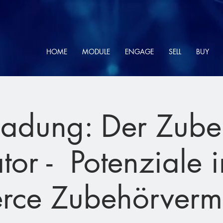
HOME
MODULE
ENGAGE
SELL
BUY
ladung: Der Zube
or - Potenziale i
ce Zubehörverm