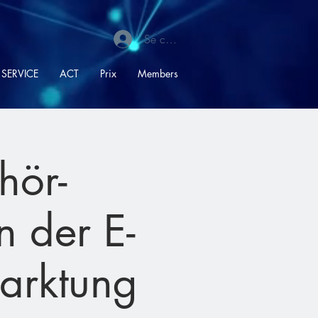
Se connecter
SERVICE
ACT
Prix
Members
hör-
n der E-
arktung